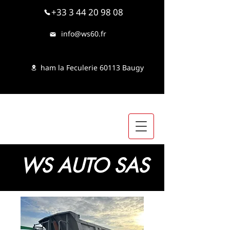
+33 3 44 20 98 08
info@ws60.fr
ham la Feculerie 60113 Baugy
WS AUTO SAS