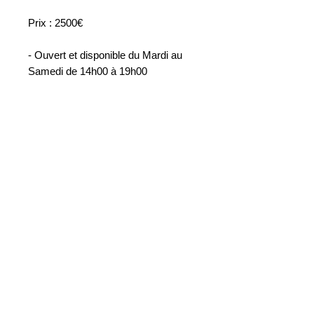
Prix : 2500€
- Ouvert et disponible du Mardi au
Samedi de 14h00 à 19h00
WS AUTO SAS
Depuis plus de 6 ans, WS Auto SAS vous
accompagne dans tous vos projets
automobiles avec expertise et
professionnalisme.